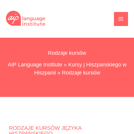
Przejdź
do
treści
Rodzaje kursów
AIP Language Institute
»
Kursy j Hiszpanskiego w
Hiszpanii
»
Rodzaje kursów
RODZAJE KURSÓW JĘZYKA
HISZPAŃSKIEGO