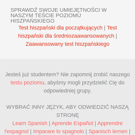
SPRAWDŹ SWOJE UMIEJĘTNOŚCI W
NASZYM TEŚCIE POZIOMU
HISZPAŃSKIEGO
Test hiszpański dla początkujących
|
Test
hiszpański dla średniozaawansowanych
|
Zaawansowany test hiszpańskiego
Jesteś już studentem? Nie zapomnij zrobić naszego
testu poziomu
, abyśmy mogli przydzielić Cię do
odpowiedniej grupy.
WYBRAĆ INNY JĘZYK, ABY ODWIEDZIĆ NASZĄ
STRONĘ
Learn Spanish
|
Aprende Español
|
Apprendre
l'espagnol
|
Imparare lo spagnolo
|
Spanisch lernen
|