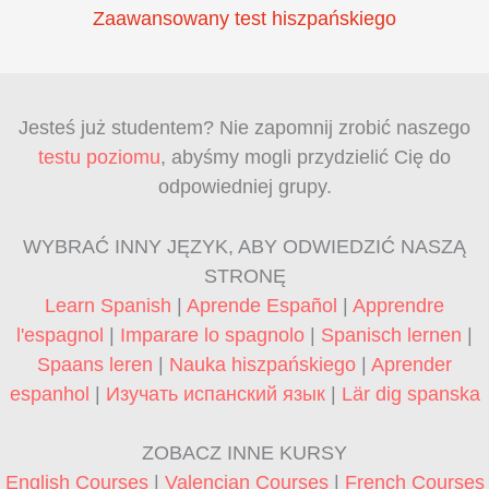
Zaawansowany test hiszpańskiego
Jesteś już studentem? Nie zapomnij zrobić naszego
testu poziomu
, abyśmy mogli przydzielić Cię do
odpowiedniej grupy.
WYBRAĆ INNY JĘZYK, ABY ODWIEDZIĆ NASZĄ
STRONĘ
Learn Spanish
|
Aprende Español
|
Apprendre
l'espagnol
|
Imparare lo spagnolo
|
Spanisch lernen
|
Spaans leren
|
Nauka hiszpańskiego
|
Aprender
espanhol
|
Изучать испанский язык
|
Lär dig spanska
ZOBACZ INNE KURSY
English Courses
|
Valencian Courses
|
French Courses